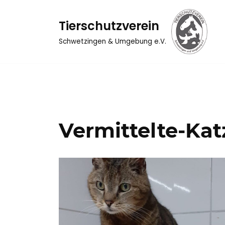
Tierschutzverein
Zum
Inhalt
Schwetzingen & Umgebung e.V.
springen
Vermittelte-Ka