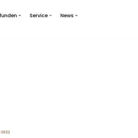
efunden
Service
News
-2022