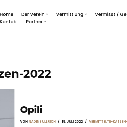
Home
Der Verein
Vermittlung
Vermisst / G
Kontakt
Partner
tzen-2022
Opili
VON
NADINE ULLRICH
15. JULI 2022
VERMITTELTE-KATZEN