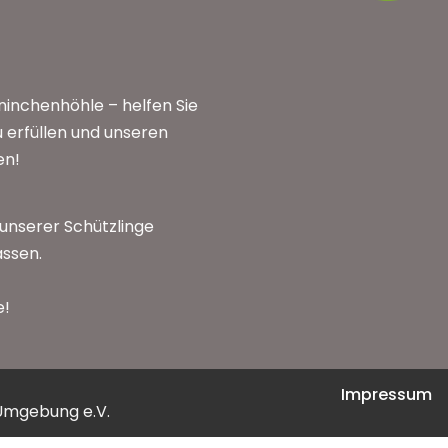
inchenhöhle – helfen Sie
 erfüllen und unseren
en!
 unserer Schützlinge
assen.
e!
Impressum
Umgebung e.V.