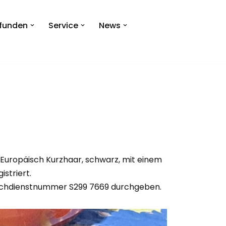
efunden
Service
News
che Europäisch Kurzhaar, schwarz, mit einem
istriert.
ie Suchdienstnummer S299 7669 durchgeben.