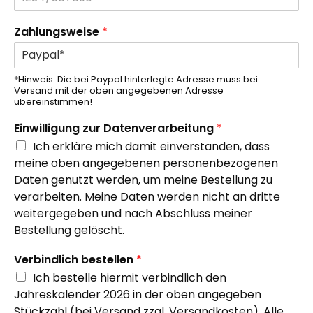
T
Zahlungsweise
*
e
l
.
-
*Hinweis: Die bei Paypal hinterlegte Adresse muss bei
Versand mit der oben angegebenen Adresse
N
übereinstimmen!
r
.
Einwilligung zur Datenverarbeitung
*
€
Ich erkläre mich damit einverstanden, dass
/
meine oben angegebenen personenbezogenen
S
t
Daten genutzt werden, um meine Bestellung zu
ü
verarbeiten. Meine Daten werden nicht an dritte
c
weitergegeben und nach Abschluss meiner
k
Bestellung gelöscht.
)
*
Verbindlich bestellen
*
Ich bestelle hiermit verbindlich den
Jahreskalender 2026 in der oben angegeben
Stückzahl (bei Versand zzgl. Versandkosten). Alle