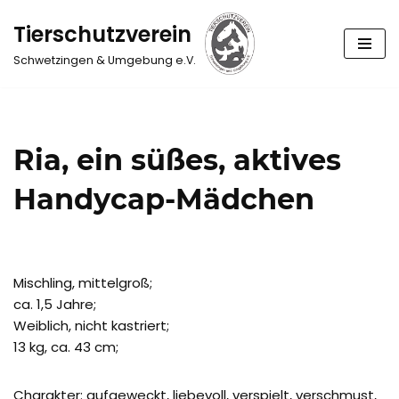
Tierschutzverein
Zum
Schwetzingen & Umgebung e.V.
Inhalt
springen
Ria, ein süßes, aktives
Handycap-Mädchen
Mischling, mittelgroß;
ca. 1,5 Jahre;
Weiblich, nicht kastriert;
13 kg, ca. 43 cm;
Charakter: aufgeweckt, liebevoll, verspielt, verschmust,