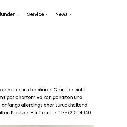
efunden
Service
News
r kann sich aus familiären Gründen nicht
 mit gesichertem Balkon gehalten und
, anfangs allerdings eher zurückhaltend
en Besitzer. – Info unter 0176/21004940.