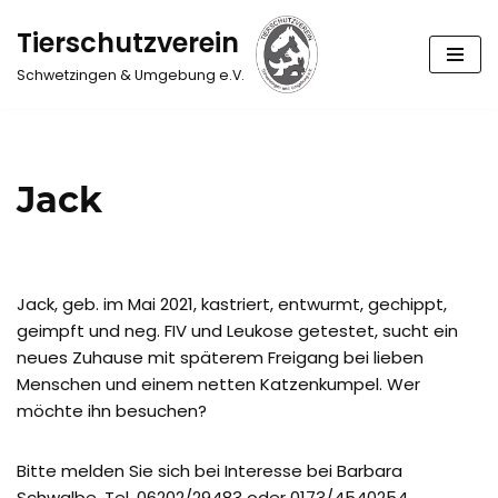
Tierschutzverein
Zum
Schwetzingen & Umgebung e.V.
Inhalt
springen
Jack
Jack, geb. im Mai 2021, kastriert, entwurmt, gechippt,
geimpft und neg. FIV und Leukose getestet, sucht ein
neues Zuhause mit späterem Freigang bei lieben
Menschen und einem netten Katzenkumpel. Wer
möchte ihn besuchen?
Bitte melden Sie sich bei Interesse bei Barbara
Schwalbe, Tel. 06202/29483 oder 0173/4540254.