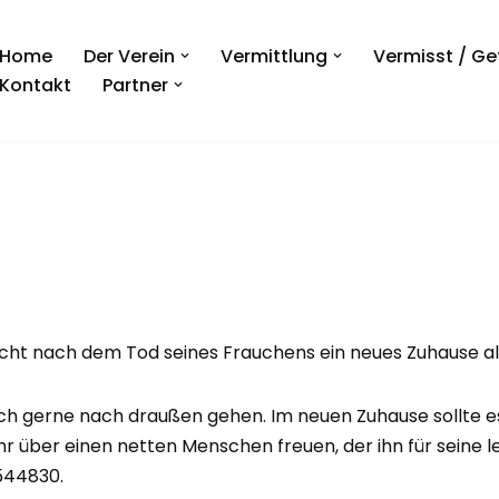
Home
Der Verein
Vermittlung
Vermisst / G
Kontakt
Partner
ucht nach dem Tod seines Frauchens ein neues Zuhause als
ch gerne nach draußen gehen. Im neuen Zuhause sollte es
 über einen netten Menschen freuen, der ihn für seine let
544830.