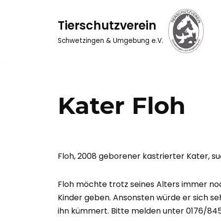
Tierschutzverein
Zum
Inhalt
Schwetzingen & Umgebung e.V.
springen
Kater Floh
Floh, 2008 geborener kastrierter Kater, s
Floh möchte trotz seines Alters immer no
Kinder geben. Ansonsten würde er sich sehr
ihn kümmert. Bitte melden unter 0176/84