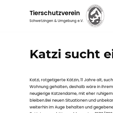
Tierschutzverein
Zum
Inhalt
Schwetzingen & Umgebung e.V.
springen
Katzi sucht 
Katzi, rotgetigerte Kätzin, 11 Jahre alt, su
Wohnung gehalten, deshalb wäre in ihrem n
neugierige Katzendame, mit eher ruhigem 
bleiben.Bei neuen Situationen und unbek
weiterhin im Auge behalten und gegebenenf