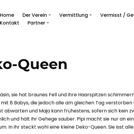
Home
Der Verein
Vermittlung
Vermisst / G
Kontakt
Partner
eko-Queen
 Häsin, sie hat braunes Fell und ihre Haarspitzen schimmer
it 8 Babys, die jedoch alle am gleichen Tag verstorben s
t abwarten und Maja kann frühestens, sofern sich kein zw
inlich und hält ihr Gehege sauber. Pipi macht sie nur an ein
In ihr steckt wohl eine kleine Deko-Queen. Sie isst aller