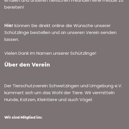
Arbosch
VON
ROLF HENN
17. JULI 2024
ARCHIV VERMISSTE TIERE
Arbosch, 3 Jahre alter weißer Wohnungskater, wird seit
15.07.2024 in der Viktoriastrasse in Oftersheim vermisst.
Er ist nicht kastriert, nicht gechipt und nicht tätowiert.
Bei Sichtung bitte melden unter 0176/21901028