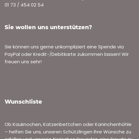
Terrier Pepe
VON
ROLF HENN
4. AUGUST 2024
ARCHIV VERMISSTE TIERE
Pepe, weiß-hellbrauner Terrier, wird in Brühl-Rohrhof
vermisst. Bei Sichtung bitte melden unter 01791494015.