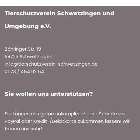
Kater im Schälzig zugelaufen
VON
ROLF HENN
16. NOVEMBER 2025
ARCHIV ZUGELAUFENE TIERE
In der Helmholtzstraße im Stadtteil Schälzig ist diese
Katze zugelaufen. Das Tier ist weiblich, ist nicht gechipt,
sieht gepflegt aus und hat eine Veränderung
am…
Weiterlesen »