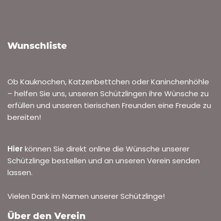
Wer vermisst seinen Nympchensittich?
VON
MARLA MUMMERT
4. NOVEMBER 2025
ARCHIV ZUGELAUFENE TIERE
Am Montag, den 04.11.2025, wurde an der Grillhütte
Ketsch ein Nymphensittich gefunden. Er ist zahm und
wird vermutlich vermisst. Bitte melden Sie sich beim