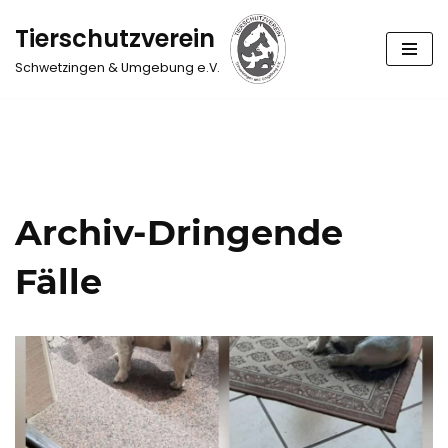
Tierschutzverein
Zum
Schwetzingen & Umgebung e.V.
Inhalt
springen
Archiv-Dringende
Fälle