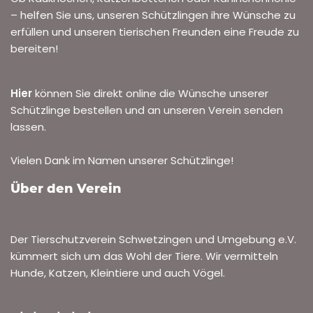
Nussloch: ausgesetztes Kaninchen
gefunden
VON
ROLF HENN
8. MAI 2024
ARCHIV ZUGELAUFENE TIERE
,
ARCHIV-DRINGENDE FÄLLE
Am vergangenen Sonntag, 05.05.2024, wurde auf dem
Waldspielplatz in Nussloch von aufmerksamen
Spaziergängern ein ausgesetztes schwarz-weißes
Kaninchen in sehr schlechtem Zustand entdeckt. Das
kastrierte Böckchen…
Weiterlesen »