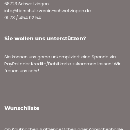
Fundkatze Hirschacker
VON
ROLF HENN
16. SEPTEMBER 2024
ARCHIV ZUGELAUFENE TIERE
,
ARCHIV-DRINGENDE FÄLLE
Am 14.9. ist diese Kätzin im Eichenweg / Hirschacker
zugelaufen. Laut Tätowierung ist sie 18 oder 19 Jahre alt,
und befindet sich ein einem schlechten…
Weiterlesen »