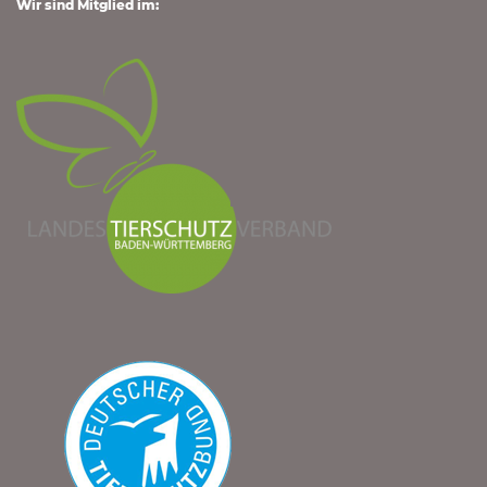
7 kleine Schildkröten zu vermitteln!
VON
ROLF HENN
19. FEBRUAR 2024
ARCHIV-DRINGENDE FÄLLE
Zu vermitteln: 7 kleine Schildkröten, geboren 2022; die
erforderlichen Cites-Papiere liegen vor. Gerne liefern wir
Beispiele und Anleitungen für Gehegebau und