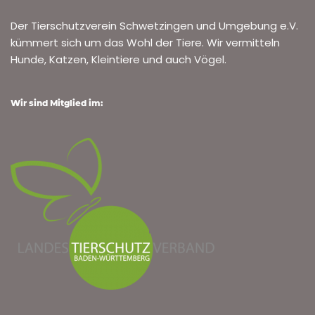
VERMITTELTE-HUNDE-2026
Romeo, 6 Jahre, eine liebevolle Seele voller Energie,
sucht ein neues Zuhause, da sein Herrchen
berufsbedingt keine Zeit mehr für ihn hat.Er ist kastriert,
verspielt,…
Weiterlesen »