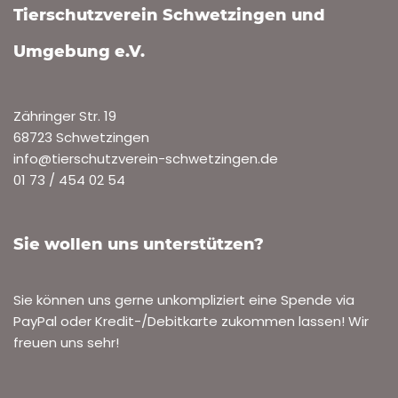
Potato sucht dringend ein neues Zuhause
VON
ROLF HENN
17. JUNI 2025
ARCHIV-DRINGENDE FÄLLE
,
VERMITTELTE-HUNDE-2026
Geburtsdatum: 26.11.2018 Für Potato wird ein neues
Zuhause gesucht, denn sein ehemaliges Frauchen
reiste zurück nach Griechenland und nahm ihn nicht mit.
Potato lebt nun…
Weiterlesen »