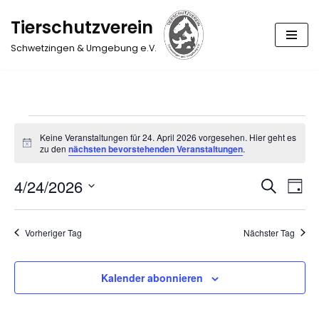
Tierschutzverein
Zum
Schwetzingen & Umgebung e.V.
Inhalt
springen
Keine Veranstaltungen für 24. April 2026 vorgesehen. Hier geht es
Hinweis
zu den
nächsten bevorstehenden Veranstaltungen
.
4/24/2026
Suche
Verans
Ver
Tag
Datum
Suche
Ans
wählen.
Vorheriger Tag
Nächster Tag
und
Nav
Ansich
Kalender abonnieren
Naviga