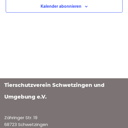
Ansich
Kalender abonnieren
Naviga
Tierschutzverein Schwetzingen und
Umgebung e.V.
Zähringer Str. 19
68723 Schwetzingen