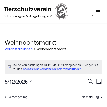
Tierschutzverein
Zum
Schwetzingen & Umgebung e.V.
Inhalt
springen
Weihnachtsmarkt
Veranstaltungen
Weihnachtsmarkt
Keine Veranstaltungen für 12. Mai 2026 vorgesehen. Hier geht es
Hinweis
zu den
nächsten bevorstehenden Veranstaltungen
.
5/12/2026
Suche
Verans
Ver
Tag
Datum
Suche
Ans
wählen.
Vorheriger Tag
Nächster Tag
und
Nav