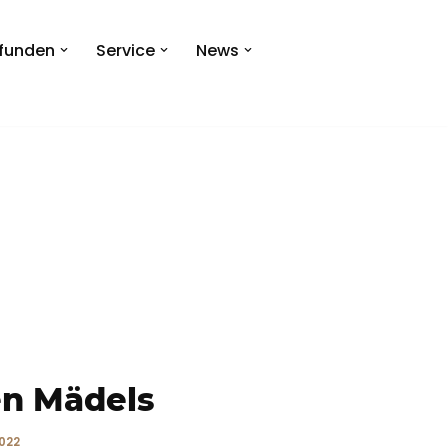
efunden
Service
News
en Mädels
022