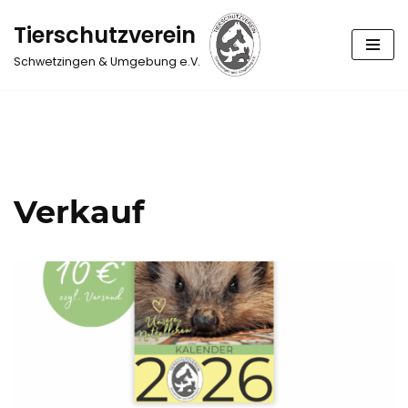
Tierschutzverein
Zum
Schwetzingen & Umgebung e.V.
Inhalt
springen
Verkauf