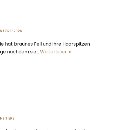
INTIERE-2026
sie hat braunes Fell und ihre Haarspitzen
Tage nachdem sie…
Weiterlesen »
NE TIERE