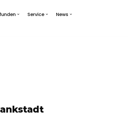
efunden
Service
News
lankstadt