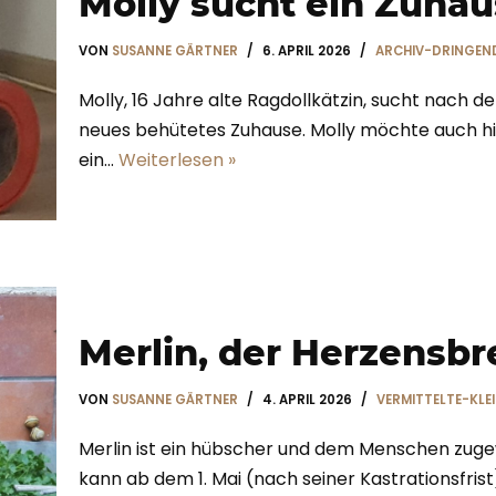
Molly sucht ein Zuha
VON
SUSANNE GÄRTNER
6. APRIL 2026
ARCHIV-DRINGEND
Molly, 16 Jahre alte Ragdollkätzin, sucht nach d
neues behütetes Zuhause. Molly möchte auch hie
ein…
Weiterlesen »
Merlin, der Herzensbr
VON
SUSANNE GÄRTNER
4. APRIL 2026
VERMITTELTE-KLE
Merlin ist ein hübscher und dem Menschen zugew
kann ab dem 1. Mai (nach seiner Kastrationsfris