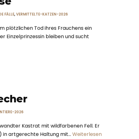
use
E FÄLLE
,
VERMITTELTE-KATZEN-2026
em plötzlichen Tod ihres Frauchens ein
r Einzelprinzessin bleiben und sucht
echer
INTIERE-2026
andter Kastrat mit wildfarbenen Fell. Er
t) in artgerechte Haltung mit…
Weiterlesen